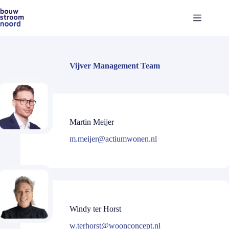
Ga
naar
de
inhoud
Vijver Management Team
Martin Meijer
m.meijer@actiumwonen.nl
Windy ter Horst
w.terhorst@woonconcept.nl