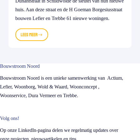
Dunantstraat in Schildwolde de sleutel van hun nieuwe
huis. Aan deze straat en de H Goeman Borgesiusstraat
bouwen Lefier en Trebbe 61 nieuwe woningen.
Lees meer
Schildwolde
begroet
eerste
nieuwe
en
Bouwstroom Noord
terugkerende
bewoners
Bouwstroom Noord is een unieke samenwerking van Actium,
Lefier, Woonborg, Wold & Waard, Woonconcept ,
Woonservice, Dura Vermeer en Trebbe.
Volg ons!
Op onze LinkedIn-pagina delen we regelmatig updates over
onze projecten, nieuwsartikelen en tips.